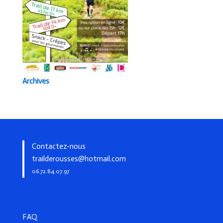
Archives
Contactez-nous
trailderousses@hotmail.com
06.72.84.07.97
FAQ