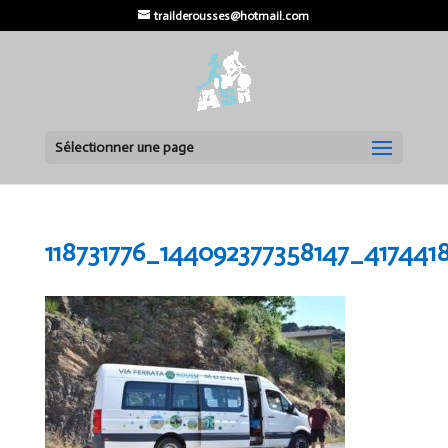
trailderousses@hotmail.com
Sélectionner une page
118731776_144092377358147_417441