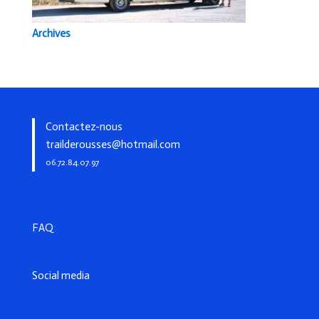
Archives
Contactez-nous
trailderousses@hotmail.com
06.72.84.07.97
FAQ
Social media