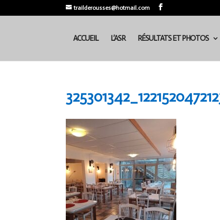
trailderousses@hotmail.com
ACCUEIL
L’ASR
RÉSULTATS ET PHOTOS
325301342_12215204721