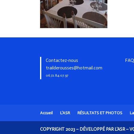
Contactez-nous
FAQ
trailderousses@hotmail.com
06.72.84.07.97
Accueil
L’ASR
RÉSULTATS ET PHOTOS
L
COPYRIGHT 2023 – DÉVELOPPÉ PAR L'ASR –
V