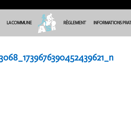
LA COMMUNE
RÈGLEMENT
INFORMATIONS PRA
23068_1739676390452439621_n