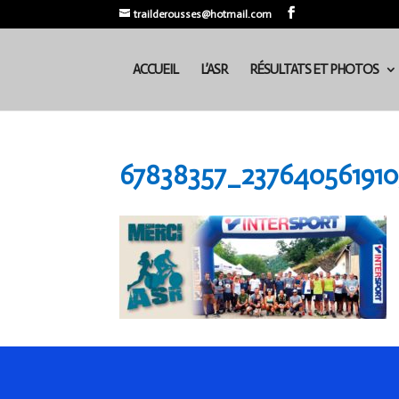
trailderousses@hotmail.com
ACCUEIL
L’ASR
RÉSULTATS ET PHOTOS
67838357_23764056191