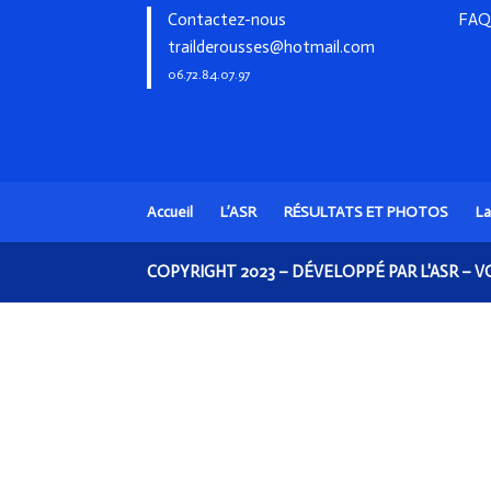
Contactez-nous
FAQ
trailderousses@hotmail.com
06.72.84.07.97
Accueil
L’ASR
RÉSULTATS ET PHOTOS
L
COPYRIGHT 2023 – DÉVELOPPÉ PAR L'ASR –
V