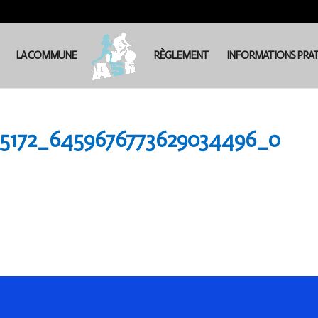
LA COMMUNE
RÈGLEMENT
INFORMATIONS PRA
05172_6459676773629034496_o